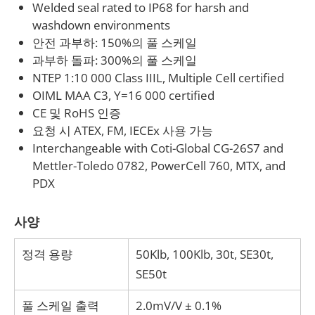
Welded seal rated to IP68 for harsh and
compensated temperature range of -10°C to 50°C,
washdown environments
the 106TS is built to perform reliably under
안전 과부하: 150%의 풀 스케일
sustained industrial loads.
과부하 돌파: 300%의 풀 스케일
NTEP 1:10 000 Class IIIL, Multiple Cell certified
If your application requires a custom mounting
OIML MAA C3, Y=16 000 certified
configuration or replacement for an existing canister
CE 및 RoHS 인증
load cell system, ANYLOAD can assist with product
요청 시 ATEX, FM, IECEx 사용 가능
selection and cross-reference support. We work
Interchangeable with Coti-Global CG-26S7 and
with scale manufacturers, integrators, and plant
Mettler-Toledo 0782, PowerCell 760, MTX, and
engineers to match capacity, mounting geometry,
PDX
and certification requirements to specific weighing
사양
applications.
정격 용량
50Klb, 100Klb, 30t, SE30t,
SE50t
풀 스케일 출력
2.0mV/V ± 0.1%