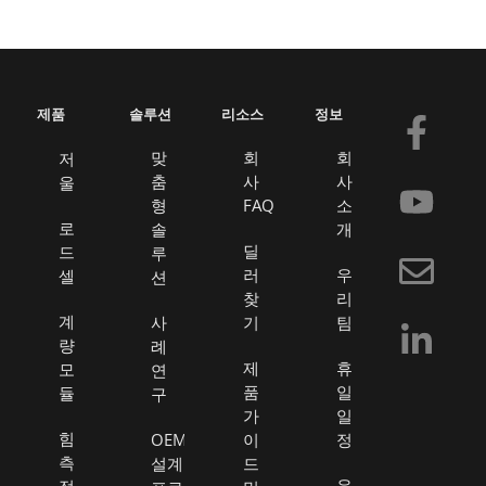
제품
솔루션
리소스
정보
F
유
봉
링
a
튜
투
크
맞
회
회
저
춤
사
사
울
c
브
드
형
FAQ
소
e
인
로
솔
개
딜
드
루
b
러
우
셀
션
o
찾
리
계
사
기
팀
o
량
례
k
제
휴
모
연
품
일
듈
구
-
가
일
f
힘
OEM
이
정
측
설계
드
유