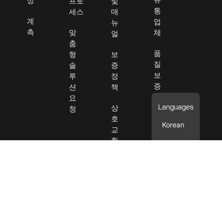
정
프로
및
통
세스
매
계
업
뉴
측
맞
체
얼
춤
품
형
보
질
솔
증
보
루
정
증
션
책
요
판
상
청
매
호
Korean
약
교
관
환
가
문
능
의
한
하
검
기
색
도
구