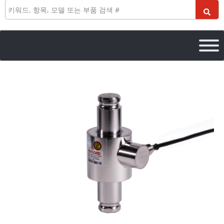
검
색
106TS
Canister
Load
Cell
수
량