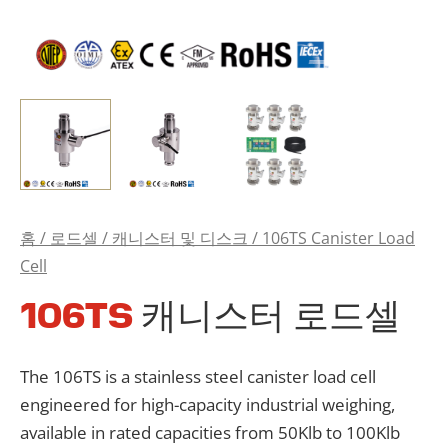
홈
/
로드셀
/
캐니스터 및 디스크
/ 106TS Canister Load
Cell
106TS
캐니스터 로드셀
The 106TS is a stainless steel canister load cell
engineered for high-capacity industrial weighing,
available in rated capacities from 50Klb to 100Klb