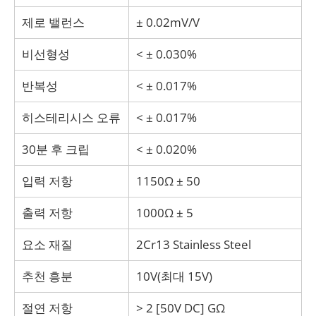
제로 밸런스
± 0.02mV/V
비선형성
< ± 0.030%
반복성
< ± 0.017%
히스테리시스 오류
< ± 0.017%
30분 후 크립
< ± 0.020%
입력 저항
1150Ω ± 50
출력 저항
1000Ω ± 5
요소 재질
2Cr13 Stainless Steel
추천 흥분
10V(최대 15V)
절연 저항
> 2 [50V DC] GΩ