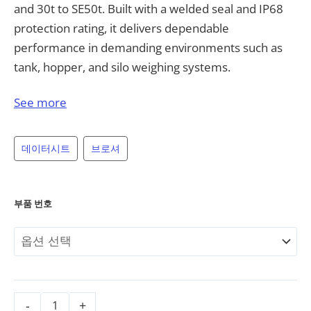
and 30t to SE50t. Built with a welded seal and IP68
protection rating, it delivers dependable
performance in demanding environments such as
tank, hopper, and silo weighing systems.
Constructed from 2Cr13 stainless steel, the 106TS
See more
delivers a full scale output of 2.0 mV/V ±0.1% and
non-linearity below ±0.030%, providing stable,
데이터시트
브로셔
repeatable measurement for demanding industrial
applications. The 106TS is also designed for direct
interchangeability with competitor systems, cross-
부품 번호
referencing with Coti-Global CG-26S7 series and
Mettler-Toledo Powercell 760/MTX and Powercell
PDX (SLC820) digital load cells. This allows plant
engineers and integrators to retrofit or replace
existing scale systems without redesigning the
-
+