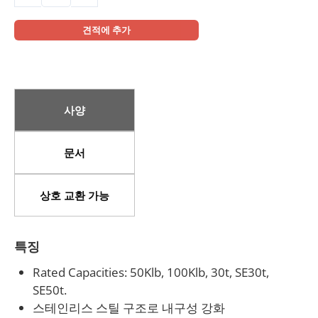
underlying mounting structure. Three mounting
configurations are available — standard, Mounting
견적에 추가
Variation A, and Mounting Variation B — each
supplied with a matching mounting cap, mounting
base, rubber shield, and clamp hardware kit, giving
installers flexibility to match existing baseplate
사양
geometries. ATEX, FM, and IECEx approved versions
are available with the “-Ex” suffix for use in
문서
hazardous locations.
Certified to NTEP 1:10,000 Class IIIL Multiple Cell
상호 교환 가능
and OIML MAA C3 (Y=16,000) standards, the 106TS
is suitable for legal-for-trade weighing applications
특징
across bulk material handling, tank and vessel
weighing, process control, and heavy industrial scale
Rated Capacities: 50Klb, 100Klb, 30t, SE30t,
SE50t.
manufacturing. With a safe overload of 150% and
스테인리스 스틸 구조로 내구성 강화
breaking overload of 300% of full scale, along with a