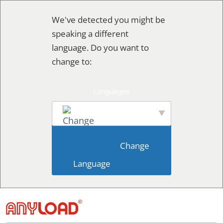
콘
We've detected you might be
텐
speaking a different
츠
language. Do you want to
로
change to:
건
너
뛰
기
English
                        Change 
Language                    