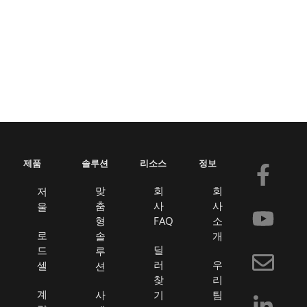
제품
솔루션
리소스
정보
F
유
봉
링
a
튜
투
크
맞
회
회
저
춤
사
사
울
c
브
드
형
FAQ
소
e
인
로
솔
개
딜
드
루
b
러
우
셀
션
o
찾
리
계
사
기
팀
o