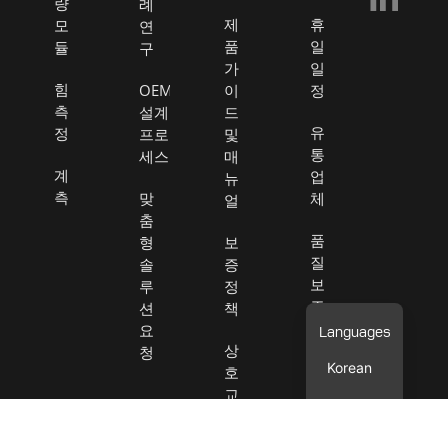
량
례
k
제
휴
모
연
품
일
듈
구
-
가
일
f
힘
OEM
이
정
측
설계
드
유
정
프로
및
통
세스
매
계
업
뉴
측
맞
체
얼
춤
품
형
보
질
솔
증
보
루
정
증
션
책
요
판
상
청
Korean
매
호
약
교
관
환
가