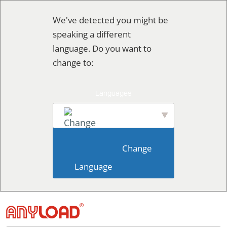
콘
We've detected you might be
텐
speaking a different
츠
language. Do you want to
로
change to:
건
너
뛰
기
English
                        Change 
Language                    