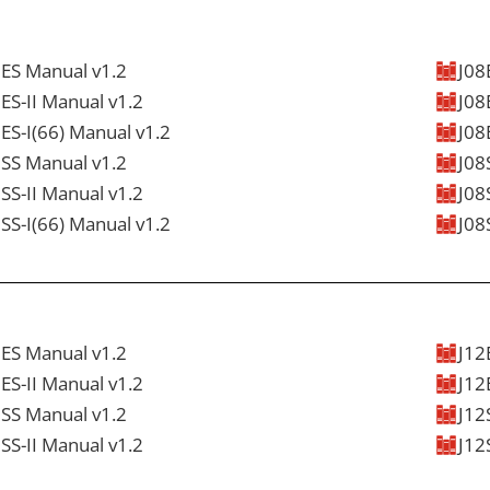
8ES Manual v1.2
J08
ES-II Manual v1.2
J08
APPROBATION
DATASHEET
MANUELS
VIDÉO
DESSIN EN 3D
ES-I(66) Manual v1.2
J08
APPROBATION
DATASHEET
MANUELS
VIDÉO
DESSIN EN 3D
8SS Manual v1.2
J08
APPROBATION
DATASHEET
MANUELS
VIDÉO
DESSIN EN 3D
SS-II Manual v1.2
J08
APPROBATION
DATASHEET
MANUELS
VIDÉO
DESSIN EN 3D
SS-I(66) Manual v1.2
J08
APPROBATION
DATASHEET
MANUELS
VIDÉO
DESSIN EN 3D
APPROBATION
DATASHEET
MANUELS
VIDÉO
DESSIN EN 3D
2ES Manual v1.2
J12
ES-II Manual v1.2
J12
APPROBATION
DATASHEET
MANUELS
VIDÉO
DESSIN EN 3D
2SS Manual v1.2
J12
APPROBATION
DATASHEET
MANUELS
VIDÉO
DESSIN EN 3D
SS-II Manual v1.2
J12
APPROBATION
DATASHEET
MANUELS
VIDÉO
DESSIN EN 3D
APPROBATION
DATASHEET
MANUELS
VIDÉO
DESSIN EN 3D