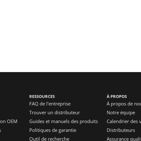
RESSOURCES
À PROPOS
FAQ de l'entreprise
À propos de no
Trouver un distributeur
Notre équipe
tion OEM
Guides et manuels des produits
Calendrier des 
s
Politiques de garantie
Distributeurs
Outil de recherche
Assurance quali