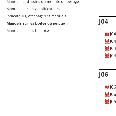
Manuels et dessins du module de pesage
Manuels sur les amplificateurs
Indicateurs, affichages et manuels
J04
Manuels sur les boîtes de jonction
Manuels sur les balances
J0
J0
APPROBATION
DATASHEET
MANUELS
VIDÉO
DESSIN EN 3D
J0
APPROBATION
DATASHEET
MANUELS
VIDÉO
DESSIN EN 3D
J04
APPROBATION
DATASHEET
MANUELS
VIDÉO
DESSIN EN 3D
APPROBATION
DATASHEET
MANUELS
VIDÉO
DESSIN EN 3D
J06
J0
J0
APPROBATION
DATASHEET
MANUELS
VIDÉO
DESSIN EN 3D
J06
APPROBATION
DATASHEET
MANUELS
VIDÉO
DESSIN EN 3D
APPROBATION
DATASHEET
MANUELS
VIDÉO
DESSIN EN 3D