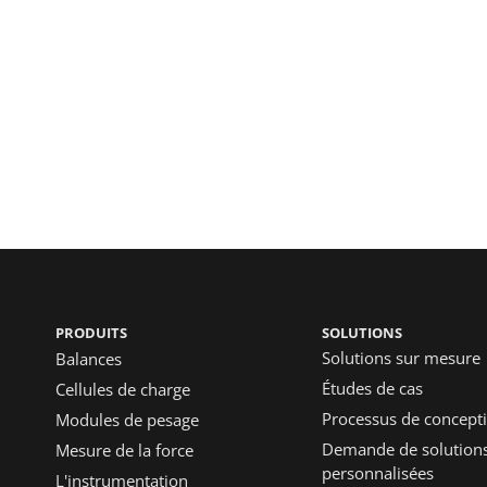
PRODUITS
SOLUTIONS
Solutions sur mesure
Balances
Études de cas
Cellules de charge
Processus de concep
Modules de pesage
Demande de solution
Mesure de la force
personnalisées
L'instrumentation