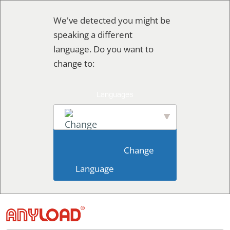
Skip
We've detected you might be
to
speaking a different
content
language. Do you want to
change to:
English
                        Change 
Language                    