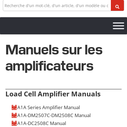
Recherche
Manuels sur les
amplificateurs
Load Cell Amplifier Manuals
A1A Series Amplifier Manual
A1A-DM2507C-DM2508C Manual
ELS
VIDÉO
DESSIN EN 3D
A1A-DC2508C Manual
ELS
VIDÉO
DESSIN EN 3D