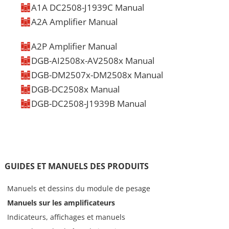
A1A DC2508-J1939C Manual
ELS
VIDÉO
DESSIN EN 3D
A2A Amplifier Manual
ELS
VIDÉO
DESSIN EN 3D
A2P Amplifier Manual
ELS
VIDÉO
DESSIN EN 3D
DGB-AI2508x-AV2508x Manual
ELS
VIDÉO
DESSIN EN 3D
DGB-DM2507x-DM2508x Manual
ELS
VIDÉO
DESSIN EN 3D
DGB-DC2508x Manual
ELS
VIDÉO
DESSIN EN 3D
DGB-DC2508-J1939B Manual
ELS
VIDÉO
DESSIN EN 3D
ELS
VIDÉO
DESSIN EN 3D
GUIDES ET MANUELS DES PRODUITS
Manuels et dessins du module de pesage
Manuels sur les amplificateurs
Indicateurs, affichages et manuels