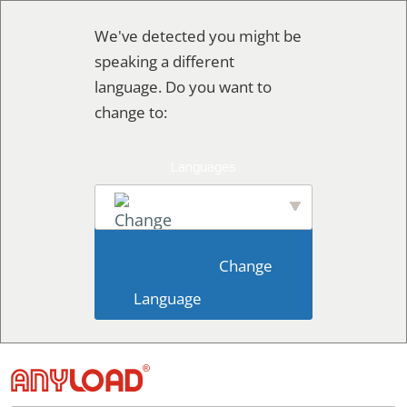
Skip
We've detected you might be
to
speaking a different
content
language. Do you want to
change to:
English
                        Change 
Language                    