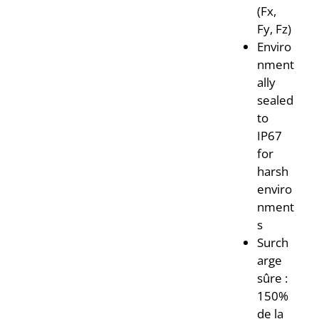
(Fx,
Fy, Fz)
Enviro
nment
ally
sealed
to
IP67
for
harsh
enviro
nment
s
Surch
arge
sûre :
150%
de la