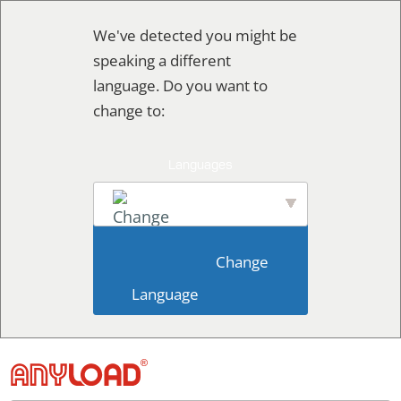
Skip
We've detected you might be
to
speaking a different
content
language. Do you want to
change to:
English
                        Change 
Language                    