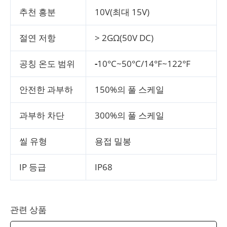
추천 흥분
10V(최대 15V)
절연 저항
> 2GΩ(50V DC)
공칭 온도 범위
-
10°C~50°C/14°F~122°F
안전한 과부하
150%의 풀 스케일
과부하 차단
300%의 풀 스케일
씰 유형
용접 밀봉
IP 등급
IP68
관련 상품