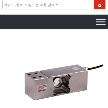
검
색
651KSCS
Single
Point
Load
Cell
수
량