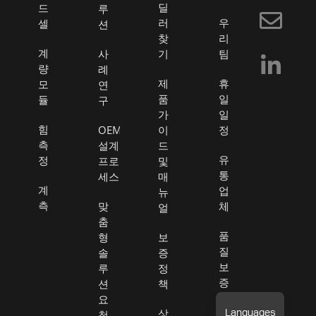
딜
드
루
b
러
우
셀
션
o
찾
리
계
사
기
팀
o
량
례
k
제
휴
모
연
품
일
듈
구
-
가
일
f
힘
OEM
이
정
측
설계
드
유
정
프로
및
통
세스
매
계
업
뉴
측
맞
체
얼
춤
품
형
보
질
솔
증
보
루
정
증
션
책
요
판
상
청