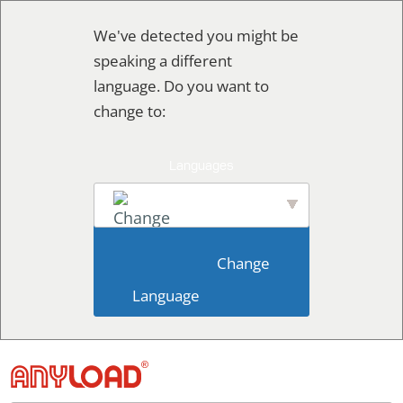
콘
We've detected you might be
텐
speaking a different
츠
language. Do you want to
로
change to:
건
너
뛰
기
English
                        Change 
Language                    