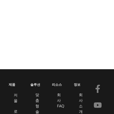
제품
솔루션
리소스
정보
F
유
봉
링
a
튜
투
크
맞
회
회
저
춤
사
사
울
c
브
드
형
FAQ
소
e
인
로
솔
개