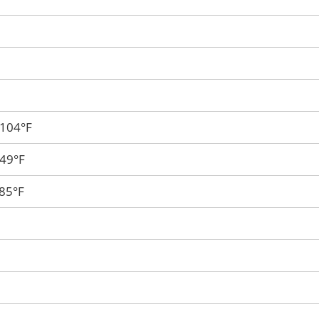
 104°F
149°F
185°F