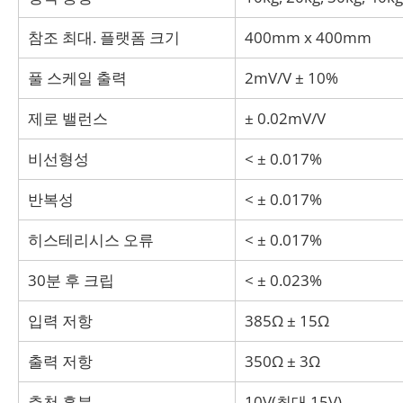
참조 최대. 플랫폼 크기
400mm x 400mm
풀 스케일 출력
2mV/V ± 10%
제로 밸런스
± 0.02mV/V
비선형성
< ± 0.017%
반복성
< ± 0.017%
히스테리시스 오류
< ± 0.017%
30분 후 크립
< ± 0.023%
입력 저항
385Ω ± 15Ω
출력 저항
350Ω ± 3Ω
추천 흥분
10V(최대 15V)