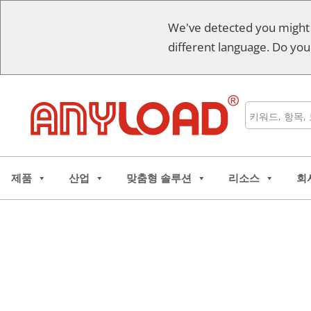
콘
We've detected you might
텐
different language. Do you
츠
로
건
너
검
뛰
색
기
제품
산업
맞춤형 솔루션
리소스
회