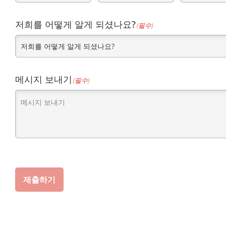
도
우
(필
저희를 어떻게 알게 되셨나요?
(필수)
편
(필
수)
번
수)
호
(필
메시지 보내기
(필수)
수)
제출하기