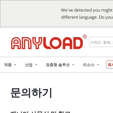
콘
We've detected you might
텐
different language. Do you
츠
로
건
너
검
뛰
색
기
제품
산업
맞춤형 솔루션
리소스
회
문의하기