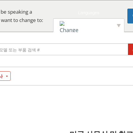
 be speaking a
 want to change to:
English
사