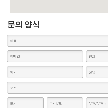
문의 양식
이
름
(필
이
전
수)
메
화
일
(필
회
산
(필
수)
사
업
수)
이
(필
주
름
수)
소
(필
(필
도
주/
우
수)
수)
시
시/
편/