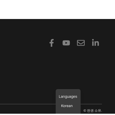
F
유
봉
링
a
튜
투
크
c
브
드
e
인
b
o
o
k
-
Korean
f
© 판권 소유.