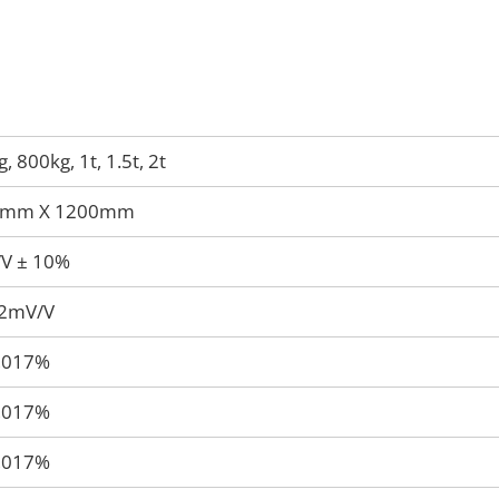
, 800kg, 1t, 1.5t, 2t
0mm X 1200mm
V ± 10%
02mV/V
0,017%
0,017%
0,017%