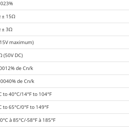
0,023%
 ± 15Ω
 ± 3Ω
(15V maximum)
Ω (50V DC)
,0012% de Cn/k
0,0040% de Cn/k
 to 40°C/14°F to 104°F
 to 65°C/0°F to 149°F
0°C à 85°C/-58°F à 185°F