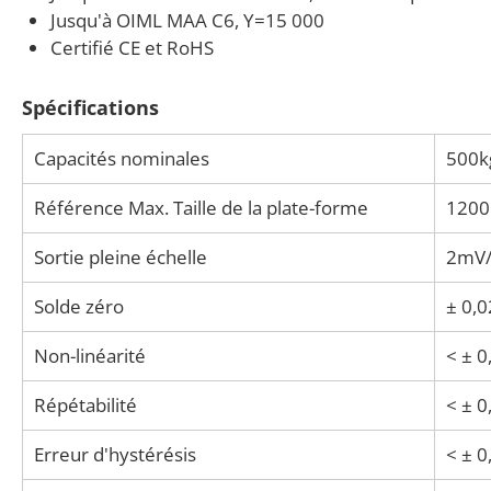
Jusqu'à OIML MAA C6, Y=15 000
Certifié CE et RoHS
Spécifications
Capacités nominales
500kg
Référence Max. Taille de la plate-forme
120
Sortie pleine échelle
2mV/
Solde zéro
± 0,
Non-linéarité
< ± 
Répétabilité
< ± 
Erreur d'hystérésis
< ± 