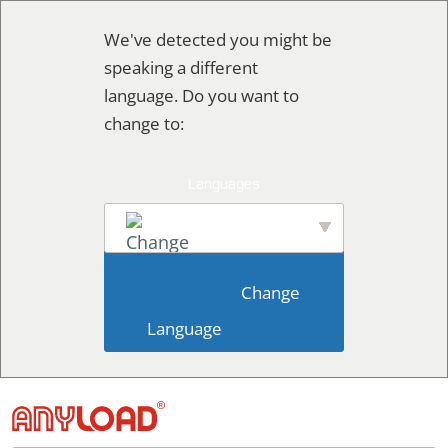
콘
We've detected you might be
텐
speaking a different
츠
language. Do you want to
로
change to:
건
너
뛰
기
English
                        Change 
Language                    