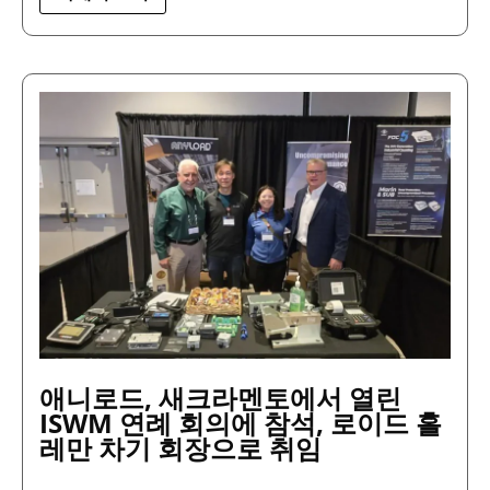
애
니
로
드,
새
크
라
멘
토
에
서
열
린
ISWM
연
례
회
애니로드, 새크라멘토에서 열린
의
에
ISWM 연례 회의에 참석, 로이드 홀
참
레만 차기 회장으로 취임
석,
로
이