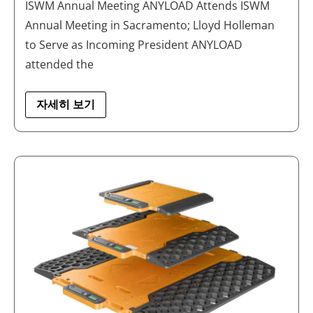
ISWM Annual Meeting ANYLOAD Attends ISWM
드
홀
Annual Meeting in Sacramento; Lloyd Holleman
레
만
to Serve as Incoming President ANYLOAD
차
기
attended the
회
장
으
자세히 보기
로
취
임
애
니
로
드
2026
년
3
월
뉴
스
레
터