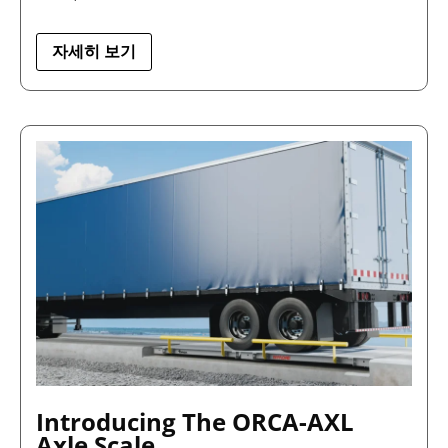
자세히 보기
INTRODUCING
THE
ORCA-
AXL
AXLE
SCALE
Introducing The ORCA-AXL
Axle Scale