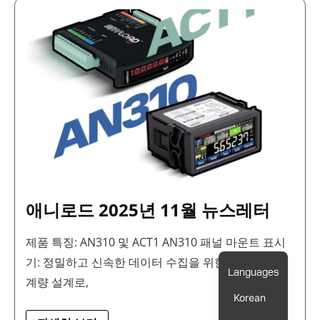
애
니
로
드
2025
년
11
월
뉴
스
레
터
애니로드 2025년 11월 뉴스레터
제품 특징: AN310 및 ACT1 AN310 패널 마운트 표시
기: 정밀하고 신속한 데이터 수집을 위한 고급 산업용
계량 설계로,
Korean