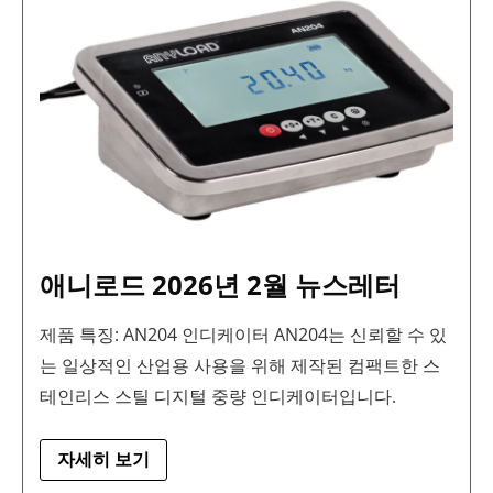
니
로
드
2026
년
2
월
뉴
스
레
터
애니로드 2026년 2월 뉴스레터
제품 특징: AN204 인디케이터 AN204는 신뢰할 수 있
는 일상적인 산업용 사용을 위해 제작된 컴팩트한 스
테인리스 스틸 디지털 중량 인디케이터입니다.
자세히 보기