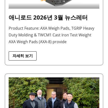
애니로드 2026년 3월 뉴스레터
Product Feature: AXA Weigh Pads, TGRIP Heavy
Duty Molding & TWCM1 Cast Iron Test Weight
AXA Weigh Pads (AXA-8) provide
자세히 보기
2026
ISWM
연
례
컨
퍼
런
스