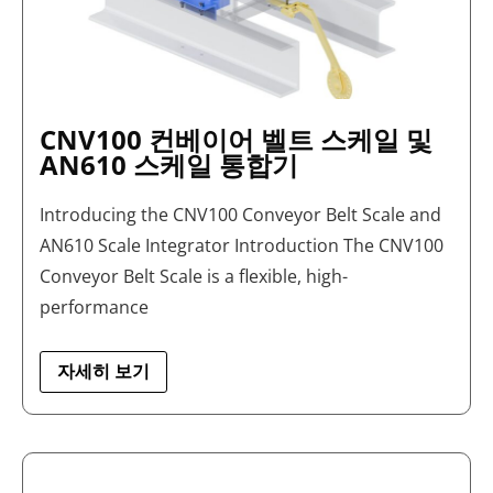
및
AN610
스
케
일
통
합
CNV100 컨베이어 벨트 스케일 및
기
AN610 스케일 통합기
Introducing the CNV100 Conveyor Belt Scale and
AN610 Scale Integrator Introduction The CNV100
Conveyor Belt Scale is a flexible, high-
performance
자세히 보기
항