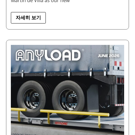
Martín de Villa as our new
자세히 보기
ANYLOAD
JUNE
2026
NEWSLETTER