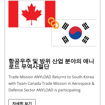
공
우
주
및
방
위
산
업
분
야
의
애
니
로
드
무
항공우주 및 방위 산업 분야의 애니
역
사
로드 무역사절단
절
단
Trade Mission ANYLOAD Returns to South Korea
with Team Canada Trade Mission in Aerospace &
Defense Sector ANYLOAD is participating
자세히 보기