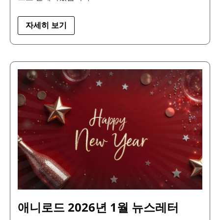
자세히 보기
애
니
로
드
2026
년
1
월
뉴
스
레
터
애니로드 2026년 1월 뉴스레터