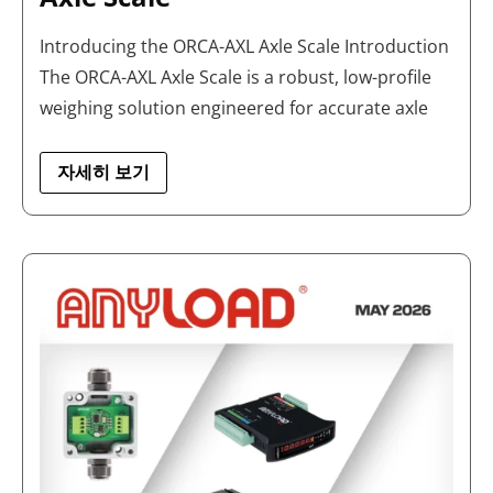
Introducing the ORCA-AXL Axle Scale Introduction
The ORCA-AXL Axle Scale is a robust, low-profile
weighing solution engineered for accurate axle
자세히 보기
애
니
로
드
2026
년
5
월
뉴
스
레
터