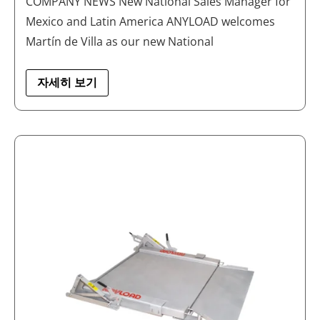
COMPANY NEWS New National Sales Manager for
Mexico and Latin America ANYLOAD welcomes
Martín de Villa as our new National
자세히 보기
INTRODUCING
THE
HSP
HYGIENIC
SCALE
PLATFORM