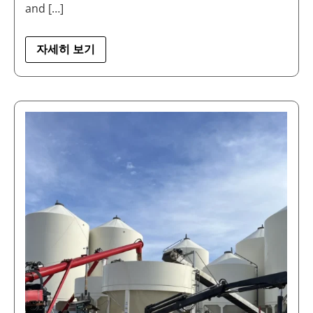
and […]
자세히 보기
ANYLOAD
ACHIEVES
MEASUREMENT
CANADA
CLASS
APPROVAL
FOR
HOPPER
SCALES