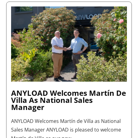
ANYLOAD
WELCOMES
MARTÍN
DE
VILLA
AS
NATIONAL
SALES
MANAGER
ANYLOAD Welcomes Martín De
Villa As National Sales
Manager
ANYLOAD Welcomes Martín de Villa as National
Sales Manager ANYLOAD is pleased to welcome