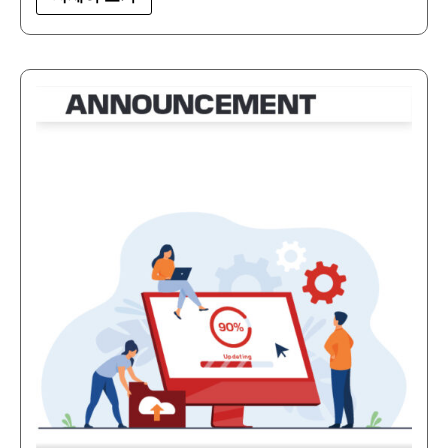
애
니
로
드
ERP
도
입
발
표