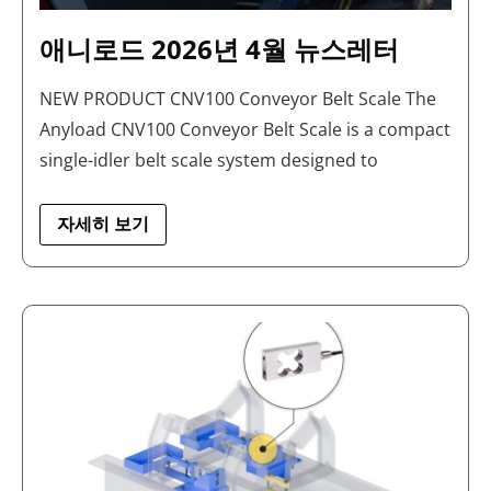
애니로드 2026년 4월 뉴스레터
NEW PRODUCT CNV100 Conveyor Belt Scale The
Anyload CNV100 Conveyor Belt Scale is a compact
single-idler belt scale system designed to
자세히 보기
CNV100
컨
베
이
어
벨
트
스
케
일