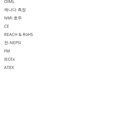
OIML
캐나다 측정
NMI 호주
CE
REACH & RoHS
전-NEPSI
FM
IECEx
ATEX