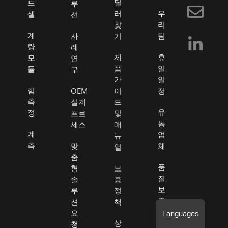
딜
드
루
b
러
우
셀
션
o
찾
리
계
사
기
팀
o
량
례
k
제
휴
모
연
품
일
듈
구
-
가
일
f
힘
OEM
이
정
측
설계
드
유
정
프로
및
통
세스
매
계
업
뉴
측
맞
체
얼
춤
품
형
보
질
솔
증
보
루
정
증
션
책
요
판
상
청