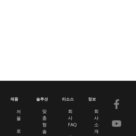
제품
솔루션
리소스
정보
F
유
봉
링
a
튜
투
크
맞
회
회
저
춤
사
사
울
c
브
드
형
FAQ
소
e
인
로
솔
개