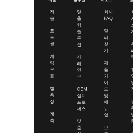
저
맞
회사
울
춤
FAQ
형
로
딜
솔
드
러
루
셀
찾
션
기
계
사
량
제
례
모
품
연
듈
가
구
이
힘
OEM
드
측
설계
및
정
프로
매
세스
뉴
계
얼
측
맞
춤
보