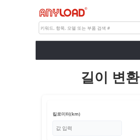
콘
텐
츠
검
로
색
건
너
뛰
기
길이 변환
킬로미터(km)