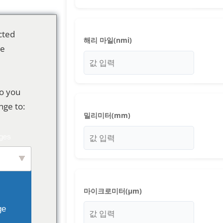
cted
해리 마일(nmi)
be
o you
nge to:
밀리미터(mm)
ish
마이크로미터(μm)
e 