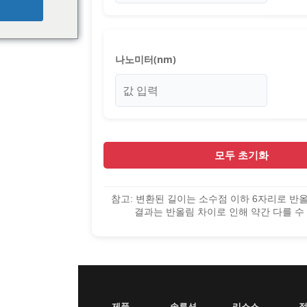
nguage                    
나노미터(nm)
모두 초기화
참고: 변환된 길이는 소수점 이하 6자리로 반
결과는 반올림 차이로 인해 약간 다를 수
제품
솔루션
리소스