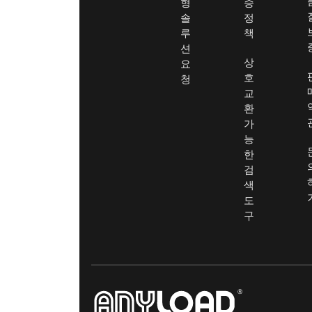
형
증
솔
정
루
책
션
상
요
호
청
교
환
가
능
한
검
색
도
구