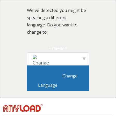
Skip
We've detected you might be
to
speaking a different
content
language. Do you want to
change to:
English
                        Change 
Language                    