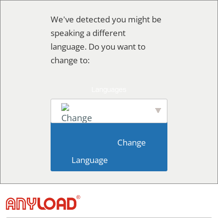
Ir
We've detected you might be
al
speaking a different
contenido
language. Do you want to
change to:
English
                        Change 
Language                    