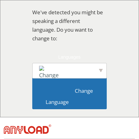
콘
We've detected you might be
텐
speaking a different
츠
language. Do you want to
로
change to:
건
너
뛰
기
English
                        Change 
Language                    