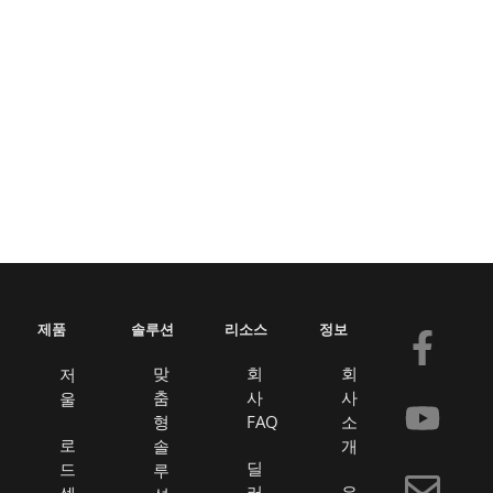
제품
솔루션
리소스
정보
F
유
봉
링
a
튜
투
크
맞
회
회
저
춤
사
사
울
c
브
드
형
FAQ
소
e
인
로
솔
개
딜
드
루
b
러
우