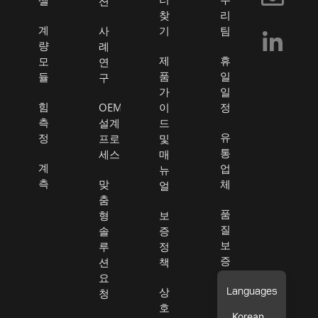
셀
션
o
찾
리
계
사
기
팀
o
량
례
k
제
휴
모
연
품
일
듈
구
-
가
일
f
힘
OEM
이
정
측
설계
드
유
정
프로
및
통
세스
매
계
업
뉴
측
맞
체
얼
춤
품
형
보
질
솔
증
보
루
정
증
션
책
요
판
상
청
매
호
Korean