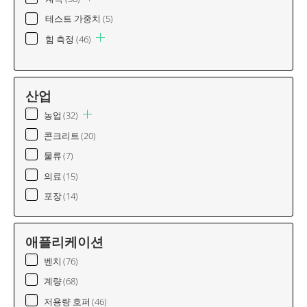
테스트 가중치
(5)
힘 측정
(46)
산업
농업
(32)
콘크리트
(20)
물류
(7)
의료
(15)
포장
(14)
애플리케이션
벤치
(76)
계량
(68)
저용량 호퍼
(46)