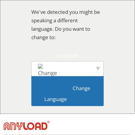
Skip
We've detected you might be
to
speaking a different
content
language. Do you want to
change to:
English
                        Change 
Language                    