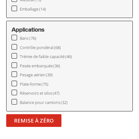
Emballage
(14)
Applications
Banc
(76)
Contrôle pondéral
(68)
Trémie de faible capacité
(46)
Pesée embarquée
(36)
Pesage aérien
(39)
Plate-forme
(75)
Réservoirs et silos
(47)
Balance pour camions
(32)
REMISE À ZÉRO