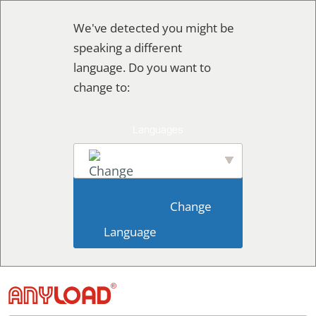
Skip
We've detected you might be
to
speaking a different
content
language. Do you want to
change to:
English
                        Change 
Language                    