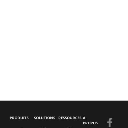
PRODUITS
SOLUTIONS
RESSOURCES
À
F
Y
E
L
PROPOS